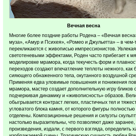
Вечная весна
Многие более поздние работы Родена – «Вечная весна»
муза», «Амур и Психея», «Ромео и Джульетта» – в чем-
перекликаются с живописью импрессионистов. Увлекая
светотеневыми эффектами, Роден часто прибегает к мя
моделировке мрамора, когда текучесть форм и плавнос
переходов создают впечатление теплоты нежного, как 
сияющего обнаженного тела, окутанного воздушной ср
Применяя едва уловимые повышения и понижения по
мрамора, мастер создает дополнительную игру бликов с
подчеркивая динамику и «живописность» образов. Вел
обыгрывается контраст легких, пластичных тел и тяжес
угловатого блока камня, от которого фигуры полностью
отделены. Композиционные решения и силуэты скульпт
настолько выразительны, что позволяют даже заранее, 
произведения, издали, с первого взгляда, определить х
изображаемой сцены. Трагическую сущность любви Ро