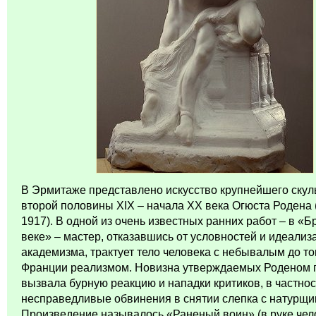
В Эрмитаже представлено искусство крупнейшего скул
второй половины XIX – начала XX века Огюста Родена 
1917). В одной из очень известных ранних работ – в «
веке» – мастер, отказавшись от условностей и идеализ
академизма, трактует тело человека с небывалым до то
Франции
реализмом. Новизна утверждаемых Роденом 
вызвала бурную реакцию и нападки критиков, в частнос
несправедливые обвинения в снятии слепка с натурщик
Произведение называлось «Раненый воин» (в руке чел