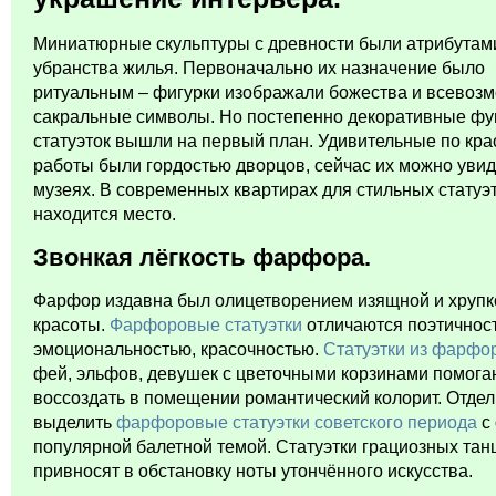
Миниатюрные скульптуры с древности были атрибутам
убранства жилья. Первоначально их назначение было
ритуальным – фигурки изображали божества и всевоз
сакральные символы. Но постепенно декоративные фу
статуэток вышли на первый план. Удивительные по кра
работы были гордостью дворцов, сейчас их можно увид
музеях. В современных квартирах для стильных статуэ
находится место.
Звонкая лёгкость фарфора.
Фарфор издавна был олицетворением изящной и хрупк
красоты.
Фарфоровые статуэтки
отличаются поэтичнос
эмоциональностью, красочностью.
Статуэтки из фарфо
фей, эльфов, девушек с цветочными корзинами помога
воссоздать в помещении романтический колорит. Отдел
выделить
фарфоровые статуэтки советского периода
с 
популярной балетной темой. Статуэтки грациозных та
привносят в обстановку ноты утончённого искусства.