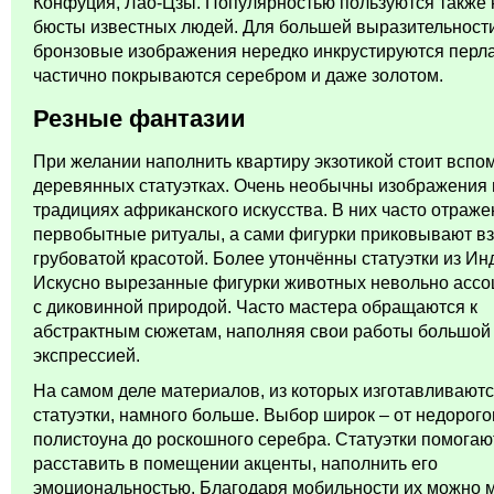
Конфуция, Лао-Цзы. Популярностью пользуются также
бюсты известных людей. Для большей выразительност
бронзовые изображения нередко инкрустируются перл
частично покрываются серебром и даже золотом.
Резные фантазии
При желании наполнить квартиру экзотикой стоит вспо
деревянных статуэтках. Очень необычны изображения 
традициях африканского искусства. В них часто отраж
первобытные ритуалы, а сами фигурки приковывают вз
грубоватой красотой. Более утончённы статуэтки из Ин
Искусно вырезанные фигурки животных невольно асс
с диковинной природой. Часто мастера обращаются к
абстрактным сюжетам, наполняя свои работы большой
экспрессией.
На самом деле материалов, из которых изготавливают
статуэтки, намного больше. Выбор широк – от недорого
полистоуна до роскошного серебра. Статуэтки помогаю
расставить в помещении акценты, наполнить его
эмоциональностью. Благодаря мобильности их можно 