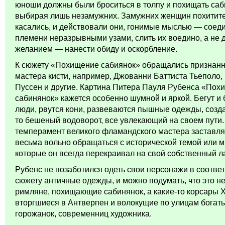
юноши должны были броситься в толпу и похищать саб
выбирая лишь незамужних. Замужних женщин похитите
касались, и действовали они, гонимые мыслью — соед
племени неразрывными узами, слить их воедино, а не 
желанием — нанести обиду и оскорбление.
К сюжету «Похищение сабиянок» обращались признан
мастера кисти, например, Джованни Баттиста Тьеполо,
Пуссен и другие. Картина Питера Пауля Рубенса «Пох
сабинянок» кажется особенно шумной и яркой. Бегут и
люди, рвутся кони, развеваются пышные одежды, созда
то бешеный водоворот, все увлекающий на своем пути.
темперамент великого фламандского мастера заставля
весьма вольно обращаться с исторической темой или 
которые он всегда перекраивал на свой собственный л
Рубенс не позаботился одеть свои персонажи в соотв
сюжету античные одежды, и можно подумать, что это н
римляне, похищающие сабинянок, а какие-то корсары XV
вторгшиеся в Антверпен и волокущие по улицам богат
горожанок, современниц художника.