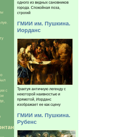
одного из видных сановников
города. Спокойная поза,
ны
строгий
ГМИИ им. Пушкина.
елуе.
Иорданс
ту
ло
был
Трактуя античную легенду с
ии с
некоторой наивностью и
ри
прямотой, Иорданс
де,
изображает ее как сцену
ГМИИ им. Пушкина.
ю
Рубенс
онтан