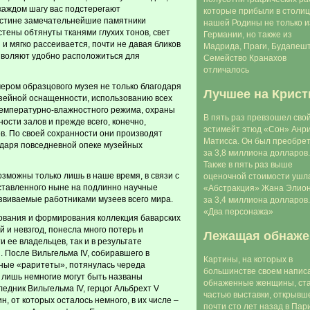
каждом шагу вас подстерегают
которые прибыли в столиц
истине замечательнейшие памятники
нашей Родины не только и
стены обтянуты тканями глухих тонов, свет
Германии, но также из
и мягко рассеивается, почти не давая бликов
Мадрида, Праги, Будапешт
зволяют удобно расположиться для
Семейство Кранахов
отличалось
ером образцового музея не только благодаря
Лучшее на Крист
музейной оснащенности, использованию всех
емпературно-влажностного режима, охраны
В пять раз превзошел сво
ости залов и прежде всего, конечно,
эстимейт этюд «Сон» Анр
в. По своей сохранности они производят
Матисса. Он был преобре
одаря повседневной опеке музейных
за 3,8 миллиона долларов.
Также в пять раз выше
озможны только лишь в наше время, в связи с
оценочной стоимости ушл
ставленного ныне на подлинно научные
«Абстракция» Жана Элион
звиваемые работниками музеев всего мира.
за 3,4 миллиона долларов.
«Два персонажа»
вования и формирования коллекция баварских
 и невзгод, понесла много потерь и
Лежащая обнаже
и ее владельцев, так и в результате
 После Вильгельма IV, собиравшего в
Картины, на которых в
ные «раритеты», потянулась череда
большинстве своем напис
 лишь немногие могут быть названы
обнаженные женщины, ст
дник Вильгельма IV, герцог Альбрехт V
частью выставки, открывш
н, от которых осталось немного, в их числе –
почти сто лет назад в Пар