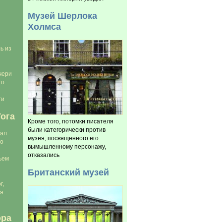
Музей Шерлока
Холмса
ь из
чери
го
ги
ога
Кроме того, потомки писателя
были категорически против
тал
музея, посвященного его
го
вымышленному персонажу,
отказались
ьем
Британский музей
г,
ся
ора