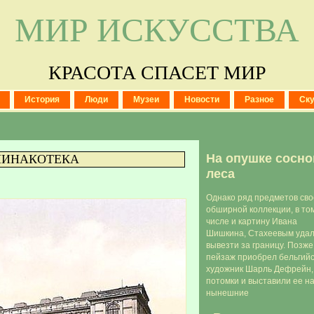
МИР ИСКУССТВА
КРАСОТА СПАСЕТ МИР
История
Люди
Музеи
Новости
Разное
Ск
На опушке сосно
ПИНАКОТЕКА
леса
Однако ряд предметов св
обширной коллекции, в то
числе и картину Ивана
Шишкина, Стахеевым удал
вывезти за границу. Позже
пейзаж приобрел бельгий
художник Шарль Дефрейн,
потомки и выставили ее н
нынешние