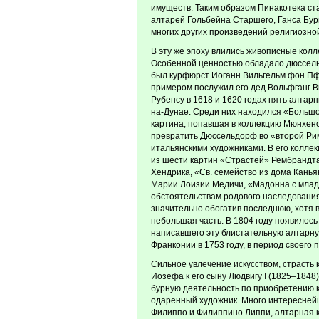
имуществ. Таким образом Пинакотека с
алтарей Гольбейна Старшего, Ганса Бур
многих других произведений религиозно
В эту же эпоху влились живописные колл
Особенной ценностью обладало дюссель
был курфюрст Иоганн Вильгельм фон Пф
примером послужил его дед Вольфганг В
Рубенсу в 1618 и 1620 годах пять алтарн
на-Дунае. Среди них находился «Больш
картина, попавшая в коллекцию Мюнхенс
превратить Дюссельдорф во «второй Рим
итальянскими художниками. В его коллек
из шести картин «Страстей» Рембрандт
Хендрика, «Св. семейство из дома Кань
Марии Лоизии Медичи, «Мадонна с млад
обстоятельствам родового наследования
значительно обогатив последнюю, хотя 
небольшая часть. В 1804 году появилос
написавшего эту блистательную алтарн
Франконии в 1753 году, в период своего
Сильное увлечение искусством, страсть 
Иозефа к его сыну Людвигу I (1825–1848
бурную деятельность по приобретению к
одаренный художник. Много интереснейш
Филиппо и Филиппино Липпи, алтарная к