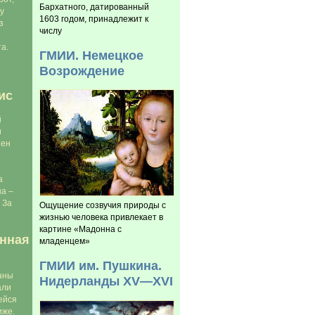
Бархатного, датированный
у
1603 годом, принадлежит к
з
числу
а.
ГМИИ. Немецкое
Возрождение
ис
й
и
тен
а
а –
 За
Ощущение созвучия природы с
жизнью человека привлекает в
картине «Мадонна с
нная
младенцем»
ГМИИ им. Пушкина.
аны
Нидерланды XV—XVI
али
ейся
иже.