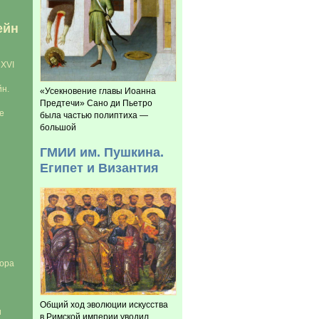
ейн
 XVI
н.
«Усекновение главы Иоанна
Предтечи» Сано ди Пьетро
е
была частью полиптиха —
большой
ГМИИ им. Пушкина.
Египет и Византия
тора
Общий ход эволюции искусства
и
в Римской империи уводил