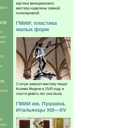
картине венецианского
дыру
мастера наделены земной
полнокровной
лся
ГМИИ: пластика
малых форм
го
ение
ни»,
тся
Не
со
Статую заказал мастеру герцог
Козимо Медичи в 1545 году, и
нием
спустя девять лет она была
ГМИИ им. Пушкина.
Итальянцы XIII—XV
00
руги