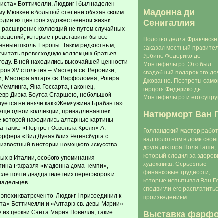
ста» Боттичелли. Людвиг I был наделен
Мадонна ди
му Мюнхен в большой степени обязан своим
один из центров художественной жизни.
Сенигаллия
 расширение коллекций не путем случайных
ведений, которые представили бы все
Полотно делла Франческе
венные школы Европы. Таким редкостным,
заказал местный правител
считать превосходную коллекцию братьев
Урбино Федерико де
 году. В ней находились высочайшей ценности
Монтефельтро. Это был
ров XV столетия – Мастера св. Вероники,
свадебный подарок его до
, Мастера алтаря св. Варфоломея, Рогира
Джованне. Портреты само
 Мемлинга, Яна Госсарта, наконец,
герцога Федерико де
евр Дирка Боутса Старшего, небольшой
Монтефельтро и его супру
уется не иначе как «Жемчужина Брабанта».
 еще одной коллекции, принадлежавшей
Натюрморт Ван Г
е которой находились алтарные картины
а также «Портрет Освольта Креля» А.
Голландский мастер рабо
рфера «Вид Дуная близ Регенсбурга с
над полотном в доме свое
известный в истории немецкого искусства.
друга доктора Поля Гаше,
который следил за здоров
ых в Италии, особого упоминания
художника. Серьезные
тина Рафаэля «Мадонна дома Темпи»,
финансовые трудности,
ле почти двадцатилетних переговоров и
которые испытывал Ван Го
ладельцев.
сподвигли его расплатить
эпохи кватроченто, Людвиг I присоединил к
произведением
а» Боттичелли и «Алтарю св. девы Марии»
у из церкви Санта Мария Новелла, такие
Выставка фарф