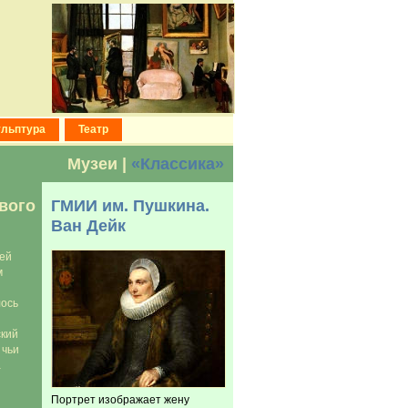
ульптура
Театр
Музеи |
«Классика»
вого
ГМИИ им. Пушкина.
Ван Дейк
оей
м
ось
ский
 чьи
а
Портрет изображает жену