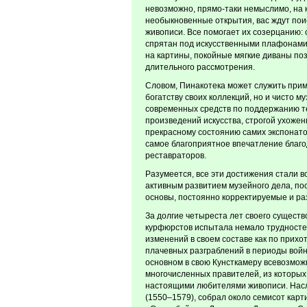
невозможно, прямо-таки немыслимо, на 
необыкновенные открытия, вас ждут по
живописи. Все помогает их созерцанию: 
спрятан под искусственными плафонами 
на картины, покойные мягкие диваны по
длительного рассмотрения.
Словом, Пинакотека может служить прим
богатству своих коллекций, но и чисто 
современных средств по поддержанию т
произведений искусства, строгой ухоженн
прекрасному состоянию самих экспонато
самое благоприятное впечатление благ
реставраторов.
Разумеется, все эти достижения стали в
активным развитием музейного дела, по
основы, постоянно корректируемые и ра
За долгие четыреста лет своего сущест
курфюрстов испытала немало трудностей
изменений в своем составе как по прихот
плачевных разграблений в периоды войн.
основном в свою Кунсткамеру всевозмож
многочисленных правителей, из которых
настоящими любителями живописи. Насле
(1550–1579), собрал около семисот карти