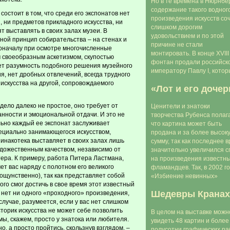
Но в те времена в Нюрнбе
содержание такого водног
остоит в том, что среди его экспонатов нет
произведения искусств со
, ни предметов прикладного искусства, ни
слишком дорогим
 выставлять в своих залах музеи. В
удовольствием и по этой
ной принцип собирательства – на стенах и
причине не стали
Поначалу при осмотре многочисленные
монтировать. В конце XVIII
 своеобразным аскетизмом, скупостью
фонтан продали российск
ает разумность подобного решения музейного
императору Павлу I, кото
я, нет дробных отвлечений, всегда трудного
искусства на другой, сопровождаемого
«Лот и его дочер
дело далеко не простое, оно требует от
Ценители и знатоки
нности и эмоциональной отдачи. И это не
творчества Рубенса полаг
льно каждый ее экспонат заслуживает
что картина может быть
пециально занимающегося искусством,
продана и за более высок
инакотека выставляет в своих залах лишь
сумму, так как последнее 
дожественным качеством, независимо от
значительно увеличился с
ера. К примеру, работа Питера Ластмана,
на произведения известн
ет вас наряду с полотном его великого
фламандцев. Так, в 2002 г
 кощунственно), так как представляет собой
«Избиение невинных»
го смог достичь в свое время этот известный
Шедевры Кранах
 нет ни одного «проходного» произведения,
случае, разумеется, если у вас нет слишком
торик искусства не может себе позволить
В целом на выставке можн
мы, скажем, просто у знатока или любителя.
увидеть 48 картин и более
, а просто пройтись, скользнув взглядом, –
полусотни графических ра