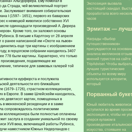
санна» Альтдорфера. Ему помогал в
Экспозиция вызвала
о да Страда, чей великолепный портрет
настоящий скандал. Выста
не. Заслуживает внимания собирательская
проработала всего нескол
на I (1597– 1651), первого из баварских
часов
ес к немецкой живописи собственно XVI
 числе одиннадцати произведений А. Дюрера
Эрмитаж — лучш
еров». Кроме того, он заложил основы
Рубенса. В письме к Карлтону от 28 апреля
Награды «Выбор
 о ранее написанной им «Охоте на львов»
путешественников»
оединились еще три картины с изображением
присуждаются на основан
 году, в герцогском собрании находилось 3407
анализа миллионов отзыв
нее 778 были картины. Характерно, что только
мнений туристов на сайте
е произведения, подавляющее же
TripAdvisеr. Чтобы выбрат
вление, типичное для замковых галерей той
лучшие туристические
объекты по всему миру
активности курфюрста и послужила
используется алгоритм,
ьской деятельности его ближайших
который
е (1679–1726), страстном коллекционере,
Порванный буке
их в Европе. В замке Шлейсхейм находилось,
оло девятисот картин, помещенных в
ь в мюнхенской резиденции и в замке
Юный любитель живописи
ла сопровождалось политическими
оступился во время просм
 как коллекционера были полностью оплачены
экспозиции и, чтобы не упа
ежит заслуга в создании уникальной по своему
уперся кулаком в
си XVII века, включающей работы Рубенса,
произведение итальянско
удучи наместником Южных Нидерландов с
искусства, стоявшее на