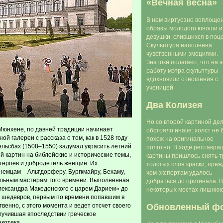
«Вечная весна»
В нем виртуозно воплоще
образы молодого юноши и
девушки, слившихся в поц
Скульптура наполнена
чувственными эмоциями.
Знатоки полагают, что на э
работу мэтра скульптуры
вдохновили отношения с
ученицей
Два Колизея
Но со второй картиной де
 Мюнхене, по давней традиции начинает
обстояло иначе: холст не 
ой галереи с рассказа о том, как в 1528 году
похож на оригинальное
ельсбах (1508–1550) задумал украсить летний
полотно. В ходе реставрац
й картин на
библейские и исторические темы,
картины пришлось снять т
героев и добродетель женщин. Их
толстых слоя краски, преж
емцам – Альтдорферу, Бургкмайру, Бехаму,
чем экспертам удалось
ельным мастерам того времени. Выполненная
добраться до оригинала. В
лександра Македонского с царем Дарием» до
некоторых местах лишню
я шедевров, первым по времени попавшим в
Обновленный ф
енно, с этого момента и ведет отсчет своего
лучившая впоследствии греческое
котека.