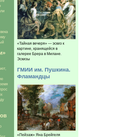
рге
о
чли
 века
ому
рый
«Тайная вечеря» — эскиз к
картине, хранящейся в
и»
галерее Брера в Милане.
Эскизы
ГМИИ им. Пушкина.
ают,
Фламандцы
ую
время
прос
ых
оду
ов
о
«Пейзаж» Яна Брейгеля
бот,