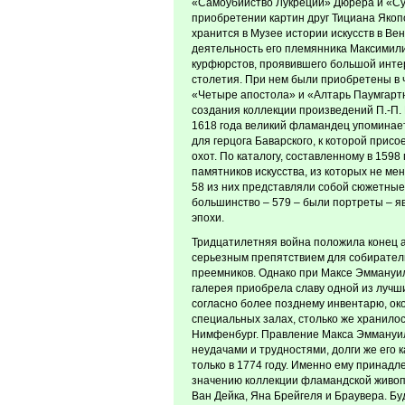
«Самоубийство Лукреции» Дюрера и «Су
приобретении картин друг Тициана Якоп
хранится в Музее истории искусств в Ве
деятельность его племянника Максимилиа
курфюрстов, проявившего большой интер
столетия. При нем были приобретены в
«Четыре апостола» и «Алтарь Паумгартн
создания коллекции произведений П.-П. 
1618 года великий фламандец упоминает
для герцога Баварского, к которой прис
охот. По каталогу, составленному в 1598
памятников искусства, из которых не ме
58 из них представляли собой сюжетны
большинство – 579 – были портреты – я
эпохи.
Тридцатилетняя война положила конец 
серьезным препятствием для собирател
преемников. Однако при Максе Эммануил
галерея приобрела славу одной из лучш
согласно более позднему инвентарю, ок
специальных залах, столько же хранилос
Нимфенбург. Правление Макса Эммануи
неудачами и трудностями, долги же его
только в 1774 году. Именно ему принадл
значению коллекции фламандской живопи
Ван Дейка, Яна Брейгеля и Браувера. Б