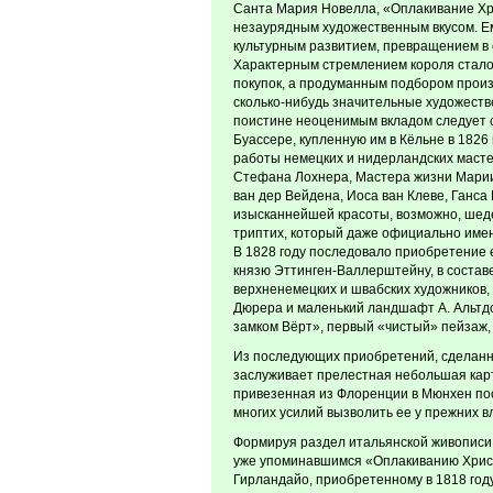
Санта Мария Новелла, «Оплакивание Хри
незаурядным художественным вкусом. Е
культурным развитием, превращением в 
Характерным стремлением короля стало
покупок, а продуманным подбором произ
сколько-нибудь значительные художест
поистине неоценимым вкладом следует 
Буассере, купленную им в Кёльне в 1826
работы немецких и нидерландских масте
Стефана Лохнера, Мастера жизни Марии
ван дер Вейдена, Иоса ван Клеве, Ганса
изысканнейшей красоты, возможно, шед
триптих, который даже официально имен
В 1828 году последовало приобретение
князю Эттинген-Валлерштейну, в состав
верхненемецких и швабских художников, 
Дюрера и маленький ландшафт А. Альтдо
замком Вёрт», первый «чистый» пейзаж, 
Из последующих приобретений, сделанн
заслуживает прелестная небольшая кар
привезенная из Флоренции в Мюнхен пос
многих усилий вызволить ее у прежних в
Формируя раздел итальянской живописи 
уже упоминавшимся «Оплакиванию Христ
Гирландайо, приобретенному в 1818 год