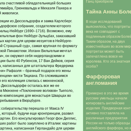
Ганц приобрели
тала счастливой обладательницей больших
гкмайра, Грюневальда и Михаэля Пахера и
Тайна Анны Бол
й живописи.
екции из Дюссельдорфа и замка Карлсберг.
В ходе исследований
дорфское собрание, создателем которого
выяснилось, что портреты
альц-Нейбург (1690–1716). Возможно, ему
века не совпадают с
ильгельм фон Нейбург-Зульцбах, заказавший
подлинным образом Болей
ых картин для церкви иезуитов в Нейбурге-
Таким образом, на двух
ой Страшный суд», самая крупная по формату
известнейших во всем мир
кой Пинакотеки. Иоганн Вильгельм мечтал
портретах может быть
», он окружил себя нидерландскими и
запечатлена вовсе не
ции было 40 Рубенсов, 17 Ван Дейков, серия
королева. Кто эта знатная
а, написанных для штатгальтера Фредерика
особа?
яни» Рафаэля – брачный подарок его жены
Фарфоровая
енцем» кисти Тициана. По сложившимся
 его коллекция слилась с мюнхенской,
англомания
в Дюссельдорфе осталась все же ее
ь в Мюнхене «Поклонение волхвов» Тьеполо,
Примерно в это же время
ую композицию для монастыря Шварцах во
русские умельцы начали
 пребывания в Вюрцбурге.
копировать английские
изделия. Придворная кон
к собирательству перешла от Макса IV
активно поставляла на
), который, будучи еще кронпринцем, развил
различные предприятия
артин. Его консультировал Георг фон Диллис,
России не только образцы
их работ было закуплено в Италии: картины
английского фарфора, но 
артина, написанная Гирландайо для церкви