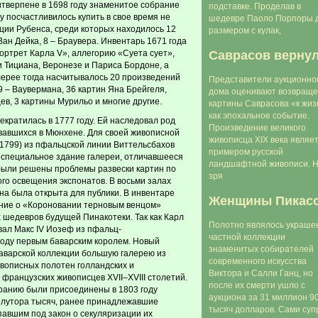
нтверпене в 1698 году знаменитое собрание
подставке. Проделав в
у посчастливилось купить в свое время не
шедевре Паоло Порпоры 
ции Рубенса, среди которых находилось 12
размером с кулак,
Ван Дейка, 8 – Браувера. Инвентарь 1671 года
Саврасов верну
ортрет Карла V», аллегорию «Суета сует»,
 Тициана, Веронезе и Париса Бордоне, а
лерее тогда насчитывалось 20 произведений
Представители аукционно
 9 – Ваувермана, 36 картин Яна Брейгеля,
дома оценивают возвращ
в, 3 картины Мурильо и многие другие.
картины Саврасова «к жиз
как эпохальное событие.
кратилась в 1777 году. Ей наследовал род
Произведение великого
вавшихся в Мюнхене. Для своей живописной
живописца XIX века являе
1799) из пфальцской линии Виттельсбахов
примером русской
у специальное здание галереи, отличавшееся
ландшафтной живописи. 
 были решены проблемы развески картин по
зря
го освещения экспонатов. В восьми залах
на была открыта для публики. В инвентаре
Женщины Пикас
ание о «Короновании терновым венцом»
 шедевров будущей Пинакотеки. Так как Карл
Полотно являлось украше
вал Макс IV Иозеф из пфальц-
частной коллекции
 году первым баварским королем. Новый
знаменитых собирателей
аварской коллекции большую галерею из
современного искусства
вописных полотен голландских и
Виктора и Салли Ганц, но
 французских живописцев XVII–XVIII столетий.
после их смерти ушло с
ранию были присоединены в 1803 году
аукциона за 31 миллион 9
олутора тысяч, ранее принадлежавшие
тысяч долларов. Сами суп
павшим под закон о секуляризации их