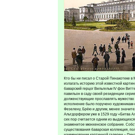
Кто бы ни писал о Старой Пинакотеке в
излагать историю этой известной картинн
баварский герцог Вильгельм IV фон Витт
павильон в саду своей резиденции серие
долженствующие прославлять мужество 
исполнение было поручено художникам-н
Фезелену, Брёю и другим, менее значит
Альтдорфером уже в 1529 году «Битва А
сих пор считается одним из выдающихс
знаменитое мюнхенское собрание. Собств
существования баварская коллекция, по
наименование картинной галереи – Пина