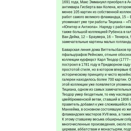
1691 года, Макс Эммануил приобрел в А
антиквара Гисберта ван Колена, котором
менее 105 картин из собственной коллек
работ самого великого фламандца, 15 – 
упоминает уже три работы Тициана – «П
«Юпитер и Антиопа». Наряду с работами
также большой коллекцией Рубенса в га
Ван Дейка, 12 – Браувера, 16 – Тенирса,
замечательные картины малых голландце
Баварская линия дома Виттельсбахов пре
пфальцграфов Рейнских, отныне обосно
коллекции курфюрст Карл Теодор (1777–
построил в 1781 году в Придворном сад
простотой стиля, но в котором впервые
историческому принципу и чисто музейно
галереи находилось более 700 картин. О
этой коллекции уже появляется упомин
Тициана, одном из самых замечательных
Теодор умер бездетным, то ему наследо
цвейбрюккенской ветви, ставший в 1806
правитель добавил к уже сложившейся б
Манхейма, в основном состоявшую из жи
фламандских мастеров XVII века, а также
К этому ставшему весьма обширным соб
многочисленные произведения, около п
церквам, аббатствам и монастырям, под