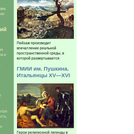
вка
ько
ий
Пейзаж производит
впечатление реальной
ии
пространственной среды, в
ов и
которой развертывается
ь
ГМИИ им. Пушкина.
Итальянцы XV—XVI
т
отра
сть,
го
Герои религиозной легенды в