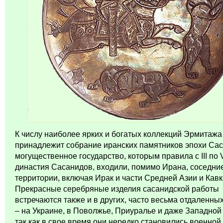
К числу наиболее ярких и богатых коллекций Эрмитажа
принадлежит собрание иранских памятников эпохи Сас
могущественное государство, которым правила с III по V
династия Сасанидов, входили, помимо Ирана, соседни
территории, включая Ирак и части Средней Азии и Кавк
Прекрасные серебряные
изделия сасанидской работы
встречаются также и в других, часто весьма отдаленны
– на Украине, в Поволжье, Приуралье и даже Западной
так как в свое время они нередко становились военно