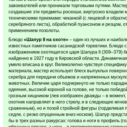
завоевателей или проникали торговыми путями. Масте
создавшие эти предметы роскоши, виртуозно владели 
техническими приемами: чеканкой (с лицевой и обратн
серебряного листа), обработкой пуансоном и резцом, о
применением позолоты.
Блюдо
«Шапур II на охоте»
– один из лучших и наибол
известных памятников сасанидской торевтики. Блюдо с
изображением охотящегося царя Шапура II (309–379) 
найденно в 1927 году в Кировской области. Динамична
умело вписана в круг. Великолепно чувствуя специфику
материала, мастер использует блеск выпуклых поверх
серебра для передачи объемов и напряженных мускул
животных. Величие царя подчеркнуто не только парадн
одеяния, высокой короной на голове, не только победо
грозным хищником (лев изображен дважды – в момент, 
охотник направляет в него стрелу, и в следующее мгно
сраженным), но и позой стройной фигуры (горделивая 
седле, с резко опущенным вниз носком). Шапур предст
бы в трех разных ракурсах: голова и ноги в профиль (г
обращена вправо, а ноги – в противоположную сторону)