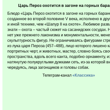
Царь Пероз охотится в загоне на горных бар
Блюдо «Царь Пероз охотится в загоне на горных баран
созданное во второй половине V века, исполнено в дру
и иной технике, чем «Шапур II на охоте». Любимое раз
знати – охота – частый сюжет на сасанидских сосудах. 
нет уже прежнего лаконизма и монументальности, мен
скульптурность фигур. Не ограничиваясь фигурами ст
из лука царя Пероза (457–488), лицо которого лишено 
портретных черт, и животных, мастер, словно боясь св
пространства, вдоль всего канта, подобно орнаменту, 
натянутую полукруглыми дужками сеть, из-за которой в
чередуясь, лица загонщиков и головы собак.
Телеграм-канал
«Классика»