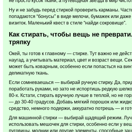
не просто кусок ткани, а путеводная звезда в мир чисто
Ну и не забудь перед стиркой проверить карманы. Част
попадаются “бонусы” в виде мелочи, бумажек или даже
визиток. Маленький квест в стиле “найди сокровище”.
Как стирать, чтобы вещь не преврати
тряпку
Окей, ты готов к главному — стирке. Тут важно не дейс
наугад, а учитывать материал, цвет и возраст вещи. Се
может быть коварным, особенно если попасться на вин
деликатную ткань.
Если сомневаешься — выбирай ручную стирку. Да, при
поработать руками, но зато не испортишь редкую шелк
80-х. Кстати, стирать вручную лучше в теплой, но не го
— до 30-40 градусов. Добавь мягкий порошок или жидк
средство, немного подержи, аккуратно потрешь — и гот
Для машинной стирки — выбирай щадящий режим. Лу
использовать мешочек для стирки, особенно если у вещ
пуговицы, молнии или другие элементы, способные зац